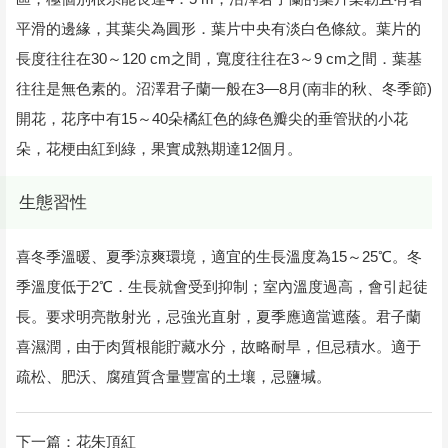
平滑的邊緣，其葉尖為圓形．葉片中央有淡白色條紋。葉片的
長度往往在30～120 cm之間，寬度往往在3～9 cm之間．葉基
往往是無色素的。沼澤君子蘭一般在3—8月(南非的秋、冬季節)
開花，花序中有15～40朵橘紅色的綠色瓣尖的垂管狀的小花
朵，花梗由紅到綠，果實成熟期達12個月。
生態習性
喜冬季溫暖、夏季涼爽環境，適宜的生長溫度為15～25℃。冬
季溫度低于2℃．生長就會受到抑制；室內溫度過高，會引起徒
長。要求明亮散射光，忌強光直射，夏季應適當遮蔭。君子蘭
喜濕潤，由于肉質根能貯藏水分，故略耐旱，但忌積水。適于
疏松、肥沃、腐殖質含量豐富的土壤，忌鹽堿。
下一篇：
花朱頂紅