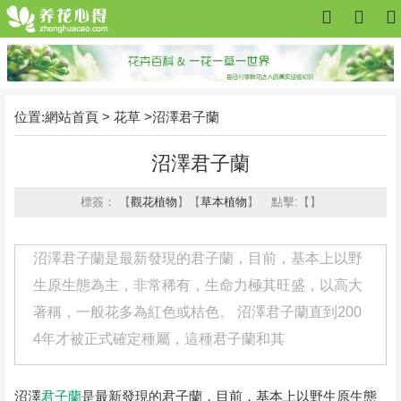
位置:
網站首頁
>
花草
>沼澤君子蘭
沼澤君子蘭
標簽：
【
觀花植物
】
【
草本植物
】
點擊:【
】
沼澤君子蘭是最新發現的君子蘭，目前，基本上以野
生原生態為主，非常稀有，生命力極其旺盛，以高大
著稱，一般花多為紅色或桔色。 沼澤君子蘭直到200
4年才被正式確定種屬，這種君子蘭和其
沼澤
君子蘭
是最新發現的君子蘭，目前，基本上以野生原生態