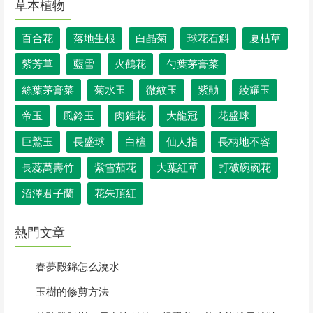
草本植物
百合花
落地生根
白晶菊
球花石斛
夏枯草
紫芳草
藍雪
火鶴花
勺葉茅膏菜
絲葉茅膏菜
菊水玉
微紋玉
紫勛
綾耀玉
帝玉
風鈴玉
肉錐花
大龍冠
花盛球
巨鷲玉
長盛球
白檀
仙人指
長柄地不容
長蕊萬壽竹
紫雪茄花
大葉紅草
打破碗碗花
沼澤君子蘭
花朱頂紅
熱門文章
春夢殿錦怎么澆水
玉樹的修剪方法