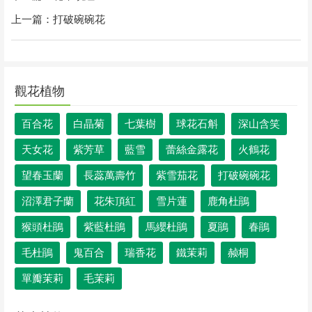
上一篇：
打破碗碗花
觀花植物
百合花
白晶菊
七葉樹
球花石斛
深山含笑
天女花
紫芳草
藍雪
蕾絲金露花
火鶴花
望春玉蘭
長蕊萬壽竹
紫雪茄花
打破碗碗花
沼澤君子蘭
花朱頂紅
雪片蓮
鹿角杜鵑
猴頭杜鵑
紫藍杜鵑
馬纓杜鵑
夏鵑
春鵑
毛杜鵑
鬼百合
瑞香花
鐵茉莉
赪桐
單瓣茉莉
毛茉莉