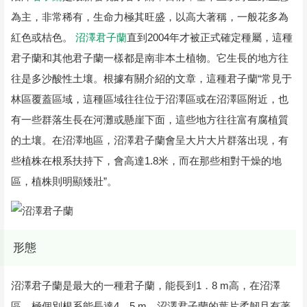
為主，非常稀有，生命力極其旺盛，以高大著稱，一般花多為
紅色或桔色。
沼澤君子蘭
直到2004年才被正式確定種屬，這種
君子蘭和其他君子蘭一樣都是南非本土植物。它生長的地方往
往是多沙酸性土壤。根據有關介紹的文章，這種君子蘭“常見于
林區覆蓋區域，這種區域往往位于沼澤區或在沼澤區附近，也
有一些群落生長在河灘或懸崖下面，這些地方往往富有腐植質
的土壤。在沼澤地區，沼澤君子蘭會呈大片大片群落出現，有
些植株在根系扶持下，會高達1.8米，而在那些相對干燥的地
區，植株則明顯矮壯”。
形態
沼澤君子蘭是最大的一種君子蘭，能長到1．8 m高，在沼澤
區，極個別根系能長達4．5 m，沼澤君子蘭的葉片柔韌且有著